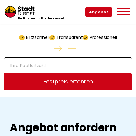
Angebot
Ihr Partner in Niederkassel
Blitzschnell
Transparent
Professionell
I
h
r
e
Festpreis erfahren
P
o
s
t
l
e
i
Angebot anfordern
t
z
a