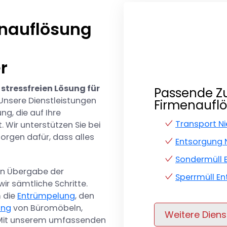
enauflösung
r
r
tressfreien Lösung für
Passende Z
Unsere Dienstleistungen
Firmenauflö
g, die auf Ihre
Transport Ni
. Wir unterstützen Sie bei
rgen dafür, dass alles
Entsorgung 
Sondermüll 
gen Übergabe der
Sperrmüll En
r sämtliche Schritte.
 die
Entrümpelung
, den
ung
von Büromöbeln,
Weitere Diens
. Mit unserem umfassenden